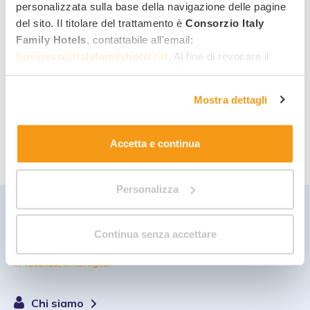
personalizzata sulla base della navigazione delle pagine
Condividi con altre famiglie
recensioni
ed
1
del sito. Il titolare del trattamento è
Consorzio Italy
esperienze di vacanza
nei nostri hotel.
Family Hotels
, contattabile all'email:
business@italyfamilyhotels.it
. Al fine di revocare il
Gestisci tutte le
richieste di preventivo
2
consenso prestato e visualizzare le informazioni
inviate ai nostri hotel.
complete sul trattamento dei dati clicca qui:
"gestione
Mostra dettagli
cookie"
. Allo stesso link trovi la nostra informativa
Accesso a iniziative riservate
(sconti,
3
estesa sui cookie.
offerte vacanza, eventi di Italy Family Hotels).
Accetta e continua
Personalizza
Continua senza accettare
Chi siamo